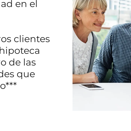
ad en el
os clientes
 hipoteca
o de las
des que
o***