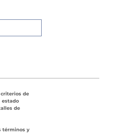
criterios de
l estado
talles de
s términos y