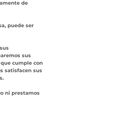
ivamente de
sa, puede ser
 sus
luaremos sus
s que cumple con
os satisfacen sus
s.
co ni prestamos